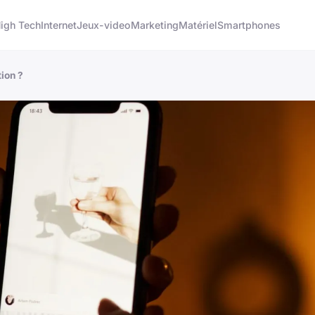
igh Tech
Internet
Jeux-video
Marketing
Matériel
Smartphones
tion ?