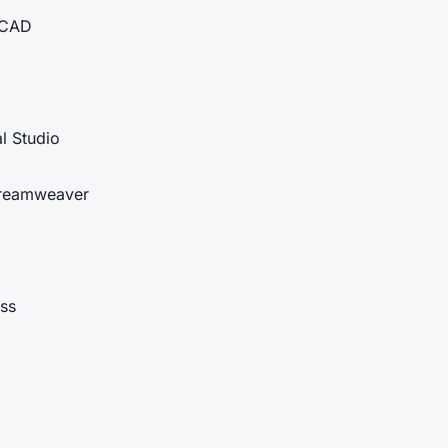
oCAD
al Studio
reamweaver
ess