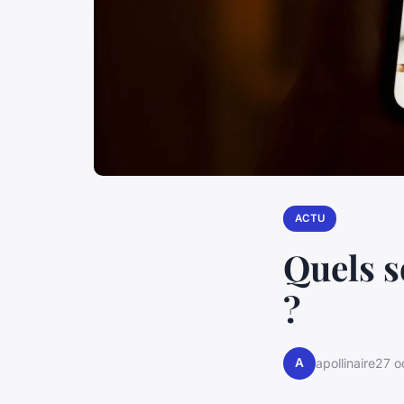
ACTU
Quels s
?
A
apollinaire
27 o