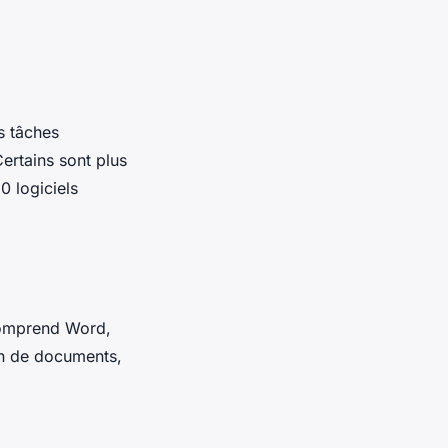
s tâches
Certains sont plus
0 logiciels
 comprend Word,
on de documents,