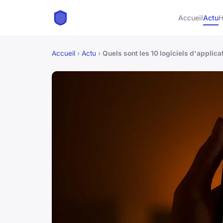
Accueil
Actu
H
Accueil
›
Actu
›
Quels sont les 10 logiciels d'applica