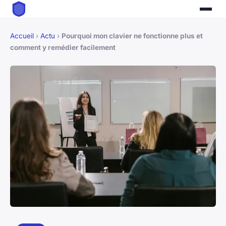
Accueil
›
Actu
›
Pourquoi mon clavier ne fonctionne plus et
comment y remédier facilement