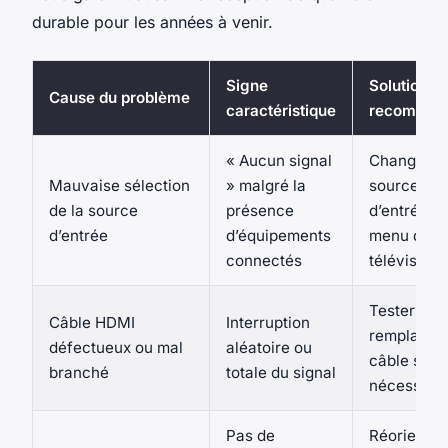
durable pour les années à venir.
Signe
Solution
Cause du problème
caractéristique
recomman
« Aucun signal
Changer la
Mauvaise sélection
» malgré la
source
de la source
présence
d’entrée vi
d’entrée
d’équipements
menu du
connectés
téléviseur
Tester et
Câble HDMI
Interruption
remplacer 
défectueux ou mal
aléatoire ou
câble si
branché
totale du signal
nécessair
Pas de
Réorienter