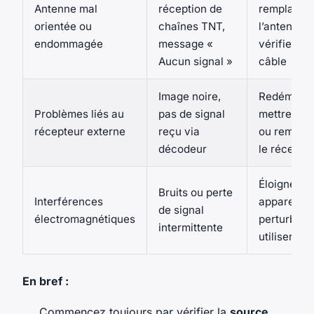
Antenne mal
réception de
remplacer
orientée ou
chaînes TNT,
l’antenne,
endommagée
message «
vérifier le
Aucun signal »
câble
Image noire,
Redémarre
Problèmes liés au
pas de signal
mettre à jo
récepteur externe
reçu via
ou rempla
décodeur
le récepte
Éloigner le
Bruits ou perte
Interférences
appareils
de signal
électromagnétiques
perturbate
intermittente
utiliser filt
En bref :
Commencez toujours par vérifier la
source