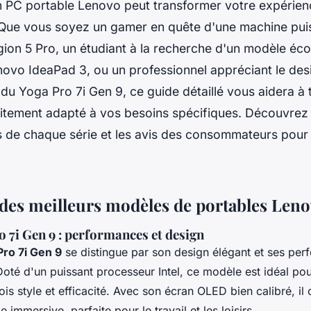
on PC portable Lenovo peut transformer votre expérien
 Que vous soyez un gamer en quête d'une machine pu
gion 5 Pro, un étudiant à la recherche d'un modèle é
vo IdeaPad 3, ou un professionnel appréciant le desi
u Yoga Pro 7i Gen 9, ce guide détaillé vous aidera à 
itement adapté à vos besoins spécifiques. Découvrez 
 de chaque série et les avis des consommateurs pour f
des meilleurs modèles de portables Len
 7i Gen 9 : performances et design
ro 7i Gen 9
se distingue par son design élégant et ses pe
oté d'un puissant processeur Intel, ce modèle est idéal pour
ois style et efficacité. Avec son écran OLED bien calibré, il 
e immersive, parfaite pour le travail et les loisirs.