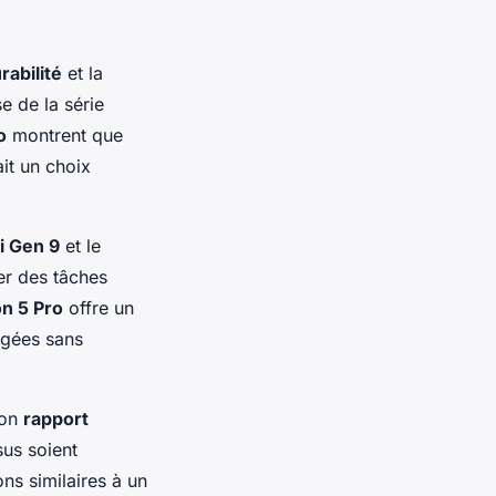
rabilité
et la
e de la série
o
montrent que
ait un choix
i Gen 9
et le
er des tâches
n 5 Pro
offre un
ngées sans
son
rapport
sus soient
ns similaires à un