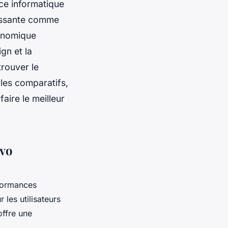
ce informatique
issante comme
conomique
gn et la
trouver le
les comparatifs,
aire le meilleur
ovo
rformances
 les utilisateurs
offre une