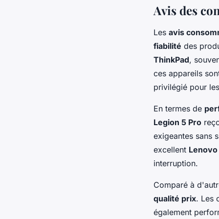
Avis des co
Les
avis consom
fiabilité
des produi
ThinkPad
, souve
ces appareils sont
privilégié pour le
En termes de
per
Legion 5 Pro
reço
exigeantes sans s
excellent
Lenovo 
interruption.
Comparé à d'autr
qualité prix
. Les 
également perform