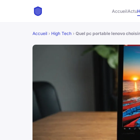
Accueil
Actu
H
Accueil
›
High Tech
›
Quel pc portable lenovo choisir