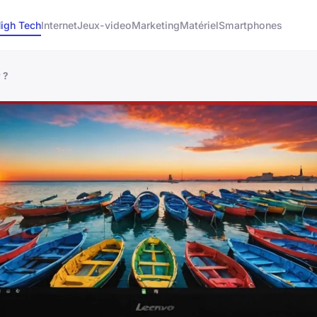
igh Tech
Internet
Jeux-video
Marketing
Matériel
Smartphones
 ?