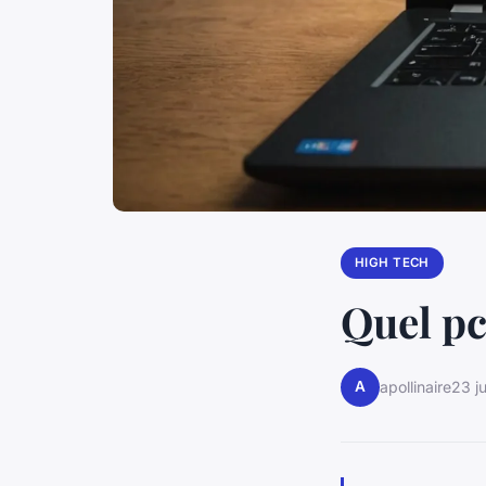
HIGH TECH
Quel pc
A
apollinaire
23 ju