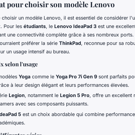
at pour choisir son modèle Lenovo
e choisir un modèle Lenovo, il est essentiel de considérer l'
. Pour les
étudiants
, le
Lenovo IdeaPad 3
est une excellen
ant une connectivité complète grâce à ses nombreux ports.
urraient préférer la série
ThinkPad
, reconnue pour sa robu
pour un usage intensif au bureau.
x selon l'usage
 modèles
Yoga
comme le
Yoga Pro 7i Gen 9
sont parfaits pou
râce à leur design élégant et leurs performances élevées.
érie
Legion
, notamment le
Legion 5 Pro
, offre un excellent 
 gamers avec ses composants puissants.
IdeaPad 5
est un choix abordable qui combine performance e
cadémiques.