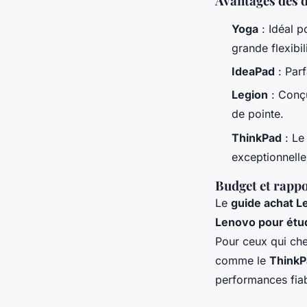
Avantages des d
Yoga
: Idéal p
grande flexibil
IdeaPad
: Parf
Legion
: Conçu
de pointe.
ThinkPad
: Le
exceptionnelle
Budget et rappo
Le
guide achat 
Lenovo pour étu
Pour ceux qui che
comme le
ThinkP
performances fiab