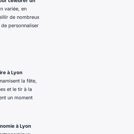
our célébrer un
n variée, en
eillir de nombreux
 de personnaliser
ire à Lyon
ynamisent la fête,
 et le tir à la
ssent un moment
onomie à Lyon