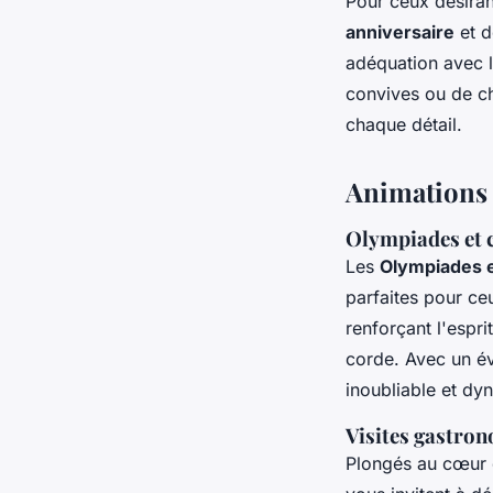
Pour ceux désira
anniversaire
et d
adéquation avec l
convives ou de ch
chaque détail.
Animations e
Olympiades et c
Les
Olympiades e
parfaites pour ceu
renforçant l'espri
corde. Avec un év
inoubliable et dy
Visites gastron
Plongés au cœur d