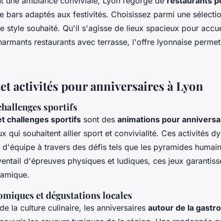
nt une ambiance conviviale, Lyon regorge de
restaurants p
e bars adaptés aux festivités. Choisissez parmi une sélectio
e style souhaité. Qu'il s'agisse de lieux spacieux pour accu
armants restaurants avec terrasse, l'offre lyonnaise permet
t activités pour anniversaires à Lyon
hallenges sportifs
t challenges sportifs
sont des
animations pour anniversa
x qui souhaitent allier sport et convivialité. Ces activités d
t d'équipe à travers des défis tels que les pyramides humaines
entail d'épreuves physiques et ludiques, ces jeux garanti
namique.
omiques et dégustations locales
e la culture culinaire, les anniversaires
autour de la gastr