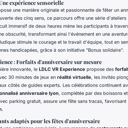
ne expérience sensorielle
pose une manière originale et passionnante de fêter un ann
uverte des cinq sens, ce parcours offre une série d'ateliers 
rcuit immersif de deux heures mène les participants à traver
ine obscurité, transformant ainsi l'événement en une aventur
udique stimule le courage et le travail d'équipe, tout en sen
nes handicapées, grâce à son initiative "Bonus solidaire".
nce : Forfaits d'anniversaire sur mesure
ière innovante, le
LDLC VR Experience
propose des
forfa
Avec 30 minutes de jeux en
réalité virtuelle
, les invités plo
f aux côtés de guides experts. Les célébrations continuent a
onnalisé anniversaire lyon
, complétée par des boissons e
ec parking gratuit, assure une fête sans tracas, favorisant
n
.
ants adaptés pour les fêtes d'anniversaire