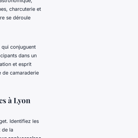
gastronomique,
es, charcuterie et
re se déroule
 qui conjuguent
ticipants dans un
tion et esprit
e de camaraderie
res à Lyon
t. Identifiez les
t de la