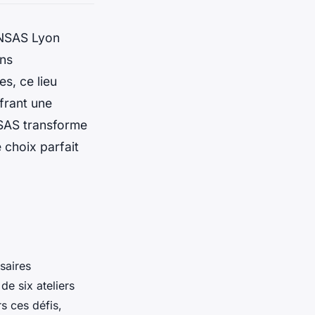
SENSAS Lyon
ons
s, ce lieu
ffrant une
NSAS transforme
 choix parfait
saires
de six ateliers
rs ces défis,