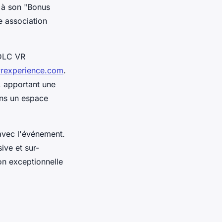
e à son "Bonus
e association
LDLC VR
-vrexperience.com
.
s, apportant une
ans un espace
avec l'événement.
ive et sur-
ion exceptionnelle