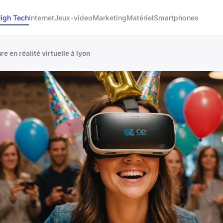
igh Tech
Internet
Jeux-video
Marketing
Matériel
Smartphones
e en réalité virtuelle à lyon