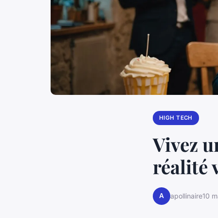
HIGH TECH
Vivez u
réalité 
A
apollinaire
10 m