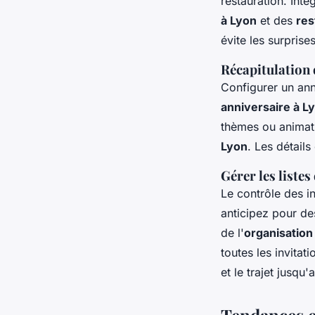
restauration. Int
à Lyon
et des
res
évite les surprise
Récapitulation 
Configurer un ann
anniversaire à L
thèmes ou animat
Lyon
. Les détai
Gérer les listes 
Le contrôle des in
anticipez pour de
de l'
organisation
toutes les invitat
et le trajet jusqu'
Tendances e