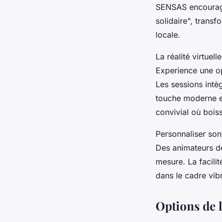
SENSAS encourage 
solidaire", transf
locale.
La réalité virtuel
Experience une o
Les sessions intèg
touche moderne et
convivial où bois
Personnaliser son
Des animateurs dé
mesure. La facilit
dans le cadre vib
Options de 