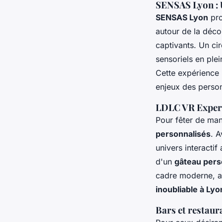
SENSAS Lyon : U
SENSAS Lyon
pro
autour de la déco
captivants. Un ci
sensoriels en ple
Cette expérience l
enjeux des person
LDLC VR Experie
Pour fêter de man
personnalisés
. 
univers interacti
d'un
gâteau pers
cadre moderne, av
inoubliable à Lyo
Bars et restaur