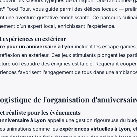
écouvrir les saveurs typiques de la région. Une randonnée 
" Food Tour, vous guide parmi des délices locaux — pralin
t une aventure gustative enrichissante. Ce parcours culinai
ment d’un expert local, enrichissant l’expérience.
 expériences en extérieur
aire pour un anniversaire à Lyon
incluent les escape games,
réflexion en extérieur. Ces jeux stimulants plongent les par
ture où résoudre des énigmes est la clé. Requérant coopéra
ériences favorisent l’engagement de tous dans une ambianc
logistique de l'organisation d'anniversai
et réaliste pour les événements
anniversaire à Lyon
appelle une gestion rigoureuse du budge
 des animations comme les
expériences virtuelles à Lyon
, e