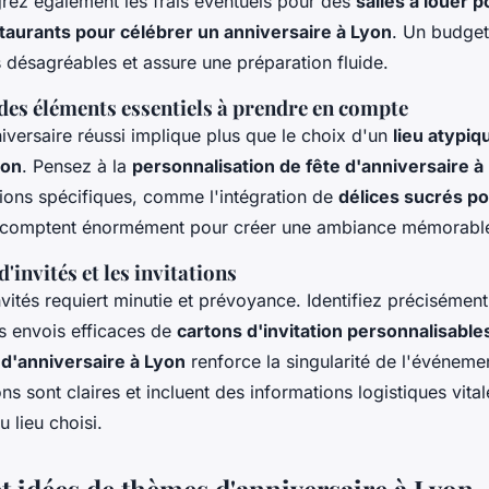
égrez également les frais éventuels pour des
salles à louer 
taurants pour célébrer un anniversaire à Lyon
. Un budget
s désagréables et assure une préparation fluide.
des éléments essentiels à prendre en compte
iversaire réussi implique plus que le choix d'un
lieu atypiq
yon
. Pensez à la
personnalisation de fête d'anniversaire à
ions spécifiques, comme l'intégration de
délices sucrés po
ls comptent énormément pour créer une ambiance mémorabl
d'invités et les invitations
vités requiert minutie et prévoyance. Identifiez précisément
s envois efficaces de
cartons d'invitation personnalisable
 d'anniversaire à Lyon
renforce la singularité de l'événeme
ions sont claires et incluent des informations logistiques vi
au lieu choisi.
t idées de thèmes d'anniversaire à Lyon