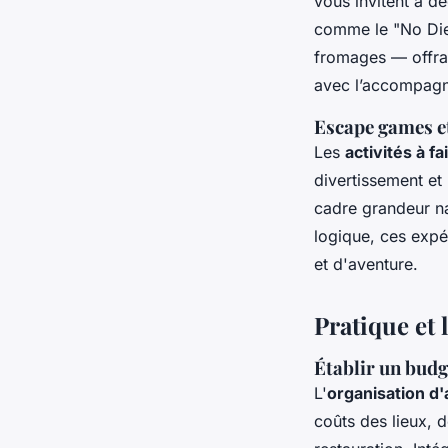
vous invitent à d
comme le "No Diet
fromages — offran
avec l’accompagne
Escape games et
Les
activités à f
divertissement et 
cadre grandeur na
logique, ces exp
et d'aventure.
Pratique et 
Établir un budg
L'
organisation d'
coûts des lieux,