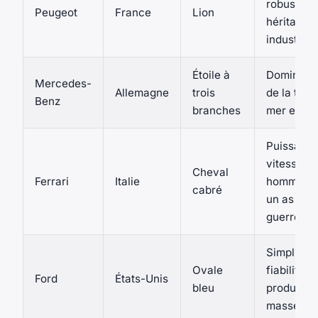
robustess
Peugeot
France
Lion
héritage
industriel
Étoile à
Dominati
Mercedes-
Allemagne
trois
de la terre
Benz
branches
mer et l’ai
Puissance
vitesse,
Cheval
Ferrari
Italie
hommage
cabré
un as de
guerre
Simplicité
Ovale
fiabilité,
Ford
États-Unis
bleu
productio
masse